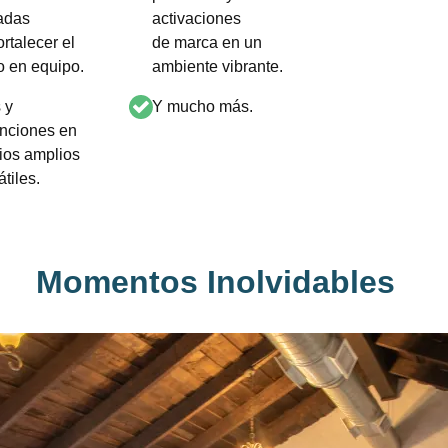
adas
activaciones
ortalecer el
de marca en un
o en equipo.​
ambiente vibrante.​
 y
Y mucho más.
nciones en
ios amplios
tiles.​
Momentos Inolvidables