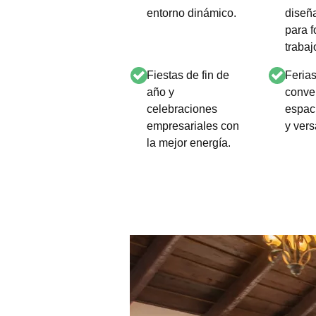
entorno dinámico.​
diseñ
para f
trabaj
Fiestas de fin de
Ferias
año y
conve
celebraciones
espac
empresariales con
y versá
la mejor energía.​
Sections