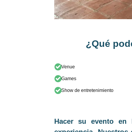
¿Qué pode
Venue​
Games​
Show de entretenimiento
Hacer su evento en 
experiencia. Nuestros