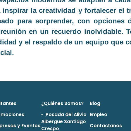
inspirar la creatividad y fortalecer el 
sado para sorprender, con opciones 
 reunión en un recuerdo inolvidable.
didad y el respaldo de un equipo que 
cial.
itantes
¿Quiénes Somos?
Blog
ooter
Footer Two
Foote
omociones
Posada del Alivio
Empleo
Albergue Santiago
presas y Eventos
Contactanos
Crespo