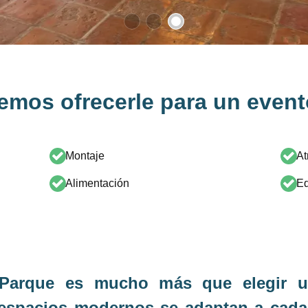
mos ofrecerle para un even
Montaje​
At
Alimentación​
Eq
Parque es mucho más que elegir un
 espacios modernos se adaptan a cada