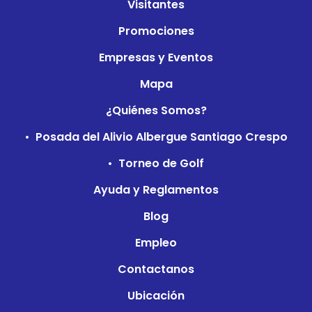
Footer
Visitantes
Promociones
Empresas y Eventos
Mapa
Footer Two
¿Quiénes Somos?
Posada del Alivio Albergue Santiago Crespo
Torneo de Golf
Ayuda y Reglamentos
Footer Three
Blog
Empleo
Contactanos
Ubicación